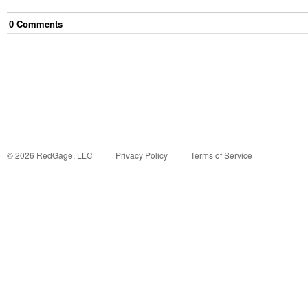
0
Comment
s
©
2026
RedGage, LLC
Privacy Policy
Terms of Service