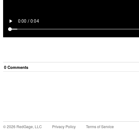
0
Comment
s
©
2026
RedGage, LLC
Privacy Policy
Terms of Service