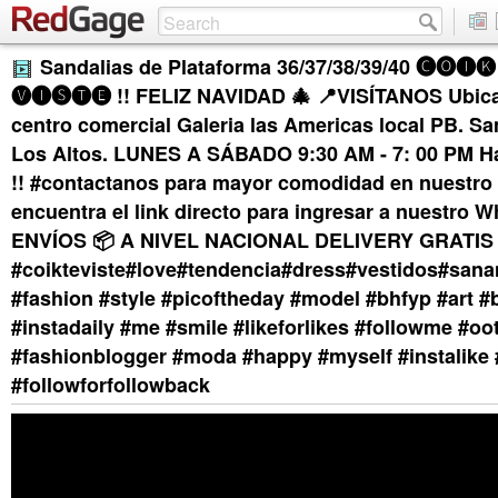
Sandalias de Plataforma 36/37/38/39/40 🅒🅞🅘🅚
🅥🅘🅢🅣🅔 !! FELIZ NAVIDAD 🎄 📍VISÍTANOS Ubica
centro comercial Galeria las Americas local PB. S
Los Altos. LUNES A SÁBADO 9:30 AM - 7: 00 PM Ha
!! #contactanos para mayor comodidad en nuestro p
encuentra el link directo para ingresar a nuestro 
ENVÍOS 📦 A NIVEL NACIONAL DELIVERY GRATIS
#coikteviste#love#tendencia#dress#vestidos#sana
#fashion #style #picoftheday #model #bhfyp #art #
#instadaily #me #smile #likeforlikes #followme #oo
#fashionblogger #moda #happy #myself #instalike 
#followforfollowback