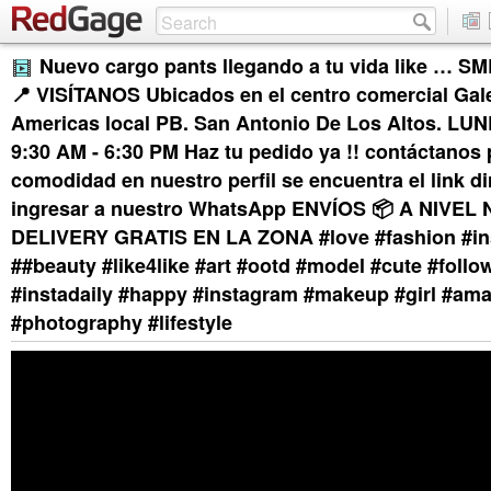
Nuevo cargo pants llegando a tu vida like … SM
📍 VISÍTANOS Ubicados en el centro comercial Gale
Americas local PB. San Antonio De Los Altos. L
9:30 AM - 6:30 PM Haz tu pedido ya !! contáctanos
comodidad en nuestro perfil se encuentra el link di
ingresar a nuestro WhatsApp ENVÍOS 📦 A NIVEL
DELIVERY GRATIS EN LA ZONA #love #fashion #in
##beauty #like4like #art #ootd #model #cute #foll
#instadaily #happy #instagram #makeup #girl #am
#photography #lifestyle