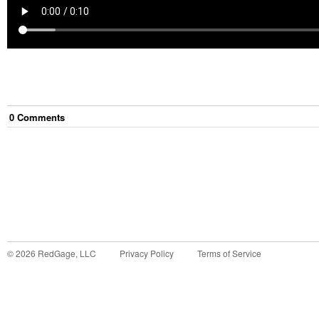
0
Comment
s
©
2026
RedGage, LLC
Privacy Policy
Terms of Service