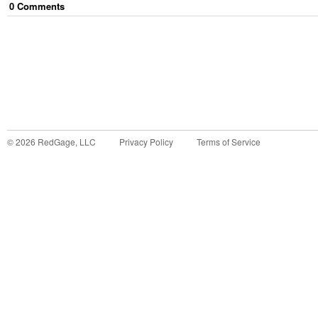
0
Comment
s
©
2026
RedGage, LLC
Privacy Policy
Terms of Service