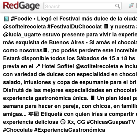
#Foodie • Llegó el Festival más dulce de la ciud
@sofitelrecoleta #FestivalDuChocolat 🍫 y nuestr
@lucia_ugarte estuvo presente para vivir la exper
más exquisita de Buenos Aires • Si amás el chocola
como nosotras🍫, ¡no podés perderte este increíble 
Estará disponible todos los Sábados de 15 a 18 hs
previa en el 📍 Hotel Sofitel @sofitelrecoleta e inclu
con variedad de dulces con especialidad en chocola
salado, infusiones y copa de espumante para el bri
Disfrutá de las mejores especialidades en chocola
experiencia gastronómica única. 🍫 Un plan ideal pa
semana para hacer en pareja, con chicos, en famili
amigas... 🫶🏻 Etiquetá con quien irías a compartir 
experiencia deliciosa 😏 Xx, CG #ChicasGuapasTV 
#Chocolate #ExperienciaGastronómica