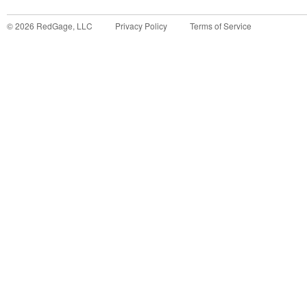
©
2026
RedGage, LLC
Privacy Policy
Terms of Service