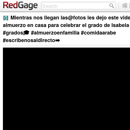
Mientras nos llegan las@fotos les dejo este vid
almuerzo en casa para celebrar el grado de Isabela
#grados🎓 #almuerzoenfamilia #comidaarabe
#escribenosaldirecto➡️