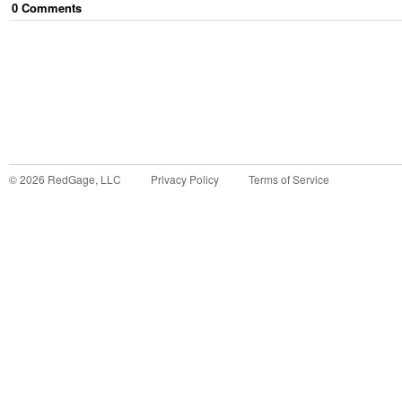
0
Comment
s
©
2026
RedGage, LLC
Privacy Policy
Terms of Service