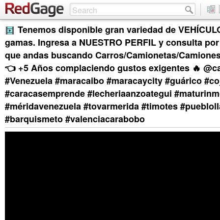
Tenemos disponible gran variedad de VEHÍCULO
gamas. Ingresa a NUESTRO PERFIL y consulta por 
que andas buscando Carros/Camionetas/Camiones
👈 +5 Años complaciendo gustos exigentes 🔥 @ca
#Venezuela #maracaibo #maracaycity #guárico #co
#caracasemprende #lecheriaanzoategui #maturin
#méridavenezuela #tovarmerida #timotes #pueblol
#barquismeto #valenciacarabobo