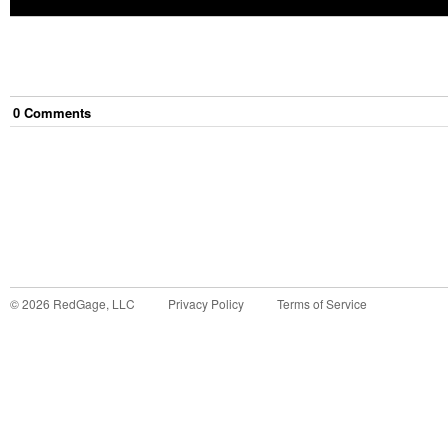
0
Comment
s
©
2026
RedGage, LLC
Privacy Policy
Terms of Service