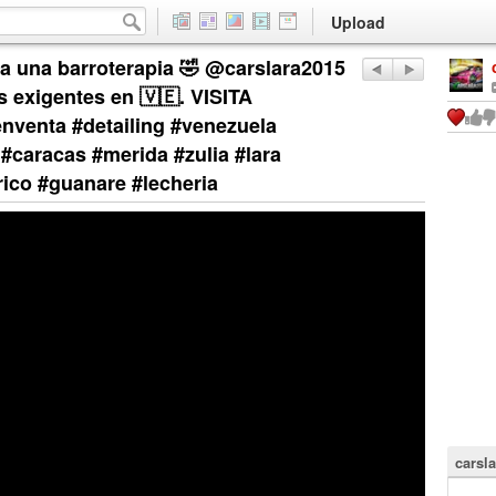
Upload
 a una barroterapia 🤣 @carslara2015
 exigentes en 🇻🇪. VISITA
venta #detailing #venezuela
#caracas #merida #zulia #lara
ico #guanare #lecheria
carsla