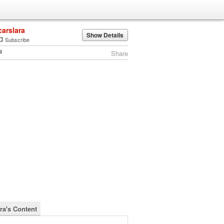
carslara
Show Details
Subscribe
Share
ra's Content