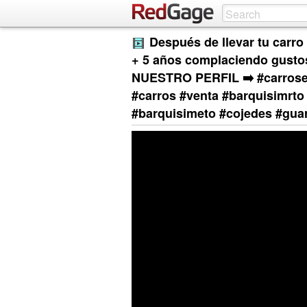
Después de llevar tu carro
+ 5 años complaciendo gustos
NUESTRO PERFIL ➡️ #carrosen
#carros #venta #barquisimrto 
#barquisimeto #cojedes #guar