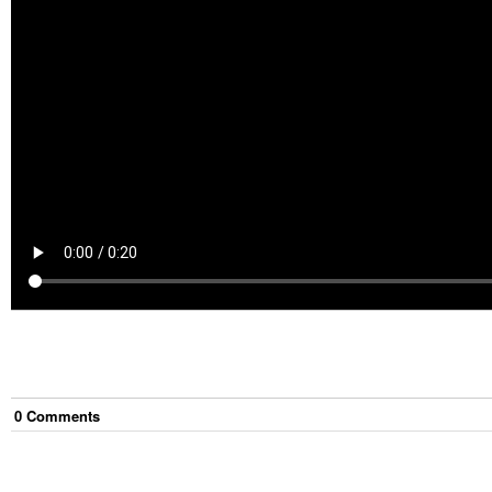
0
Comment
s