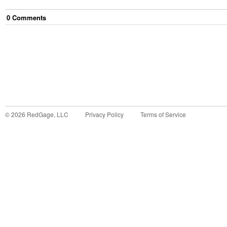
0
Comment
s
©
2026
RedGage, LLC
Privacy Policy
Terms of Service