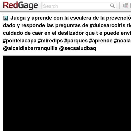
Juega y aprende con la escalera de la prevenció
dado y responde las preguntas de #dulcearcoiris tie
cuidado de caer en el deslizador que t e puede envia
#pontelacapa #miredips #parques #aprende #noala
@alcaldiabarranquilla @secsaludbaq