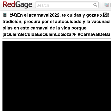
🪘💃¡En el #carnaval2022, te cuidas y gozas x2️⃣! ✌
tradición, procura por el autocuidado y la vacunaci
pilas en este carnaval de la vida porque
¡#QuienSeCuidaEsQuienLoGoza!✨ #CarnavalDeBar