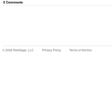
0
Comment
s
©
2026
RedGage, LLC
Privacy Policy
Terms of Service