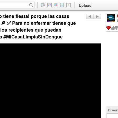
Upload
 tiene fiesta! porque las casas
. 🔎 ✅ Para no enfermar tienes que
ar los recipientes que puedan
os #MiCasaLimpiaSinDengue
biwor