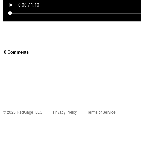
0
Comment
s
©
2026
RedGage, LLC
Privacy Policy
Terms of Service