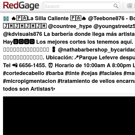
🔥🇵🇦La Silla Caliente 🇵🇦🔥 @Teebone876 - B
🇯🇲🇯🇲🇯🇲🇯🇲 @countree_hype @youngstreetz
@kdvisuals876 La barbería donde llega más artista 
Hay🅱️🅾️🅱️🅾️ Los mejores cortes los tenemos aquí. 👇🏼
👇🏼👇🏼👇🏼👇🏼👇🏼👇🏼👇🏼 💈 @nathabarbershop_bycaridadk 💈
💇🏽‍♂️💇🏾‍♂️💇🏾‍♂️💇🏿‍♂️. Ubicación:📍Parque Lefevre de
Tel 📲 6656-1455. ⏰ Horario de 10:00am A 8:00pm
#cortedecabello #barba #tinte #cejas #faciales #ma
#micropigmentacion #tratamiento de vellos enca
todos son Artistas✨