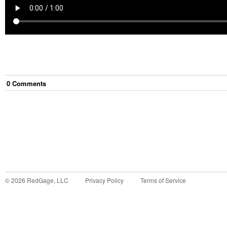
0
Comment
s
©
2026
RedGage, LLC
Privacy Policy
Terms of Service