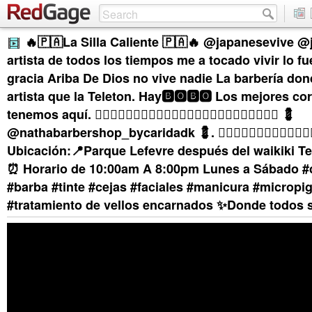
🔥🇵🇦La Silla Caliente 🇵🇦🔥 @japanesevive @
artista de todos los tiempos me a tocado vivir lo fu
gracia Ariba De Dios no vive nadie La barbería don
artista que la Teleton. Hay🅱️🅾️🅱️🅾️ Los mejores co
tenemos aquí. 👇🏼👇🏼👇🏼👇🏼👇🏼👇🏼👇🏼👇🏼👇🏼👇🏼👇🏼👇🏼 💈
@nathabarbershop_bycaridadk 💈. 💇🏻‍♂️💇🏼‍♂️💇🏽‍♂️💇🏾‍♂️💇🏾
Ubicación:📍Parque Lefevre después del waikiki Te
⏰ Horario de 10:00am A 8:00pm Lunes a Sábado #
#barba #tinte #cejas #faciales #manicura #microp
#tratamiento de vellos encarnados ✨Donde todos 