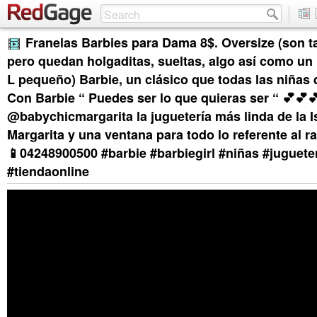
Franelas Barbies para Dama 8$. Oversize (son ta
pero quedan holgaditas, sueltas, algo así como un
L pequeño) Barbie, un clásico que todas las niñas 
Con Barbie “ Puedes ser lo que quieras ser “ 💕💕
@babychicmargarita la juguetería más linda de la I
Margarita y una ventana para todo lo referente al ra
📱04248900500 #barbie #barbiegirl #niñas #juguet
#tiendaonline