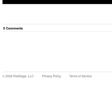
0
Comment
s
©
2026
RedGage, LLC
Privacy Policy
Terms of Service