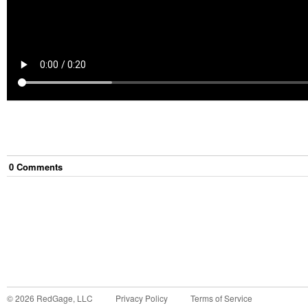
0
Comment
s
©
2026
RedGage, LLC
Privacy Policy
Terms of Service