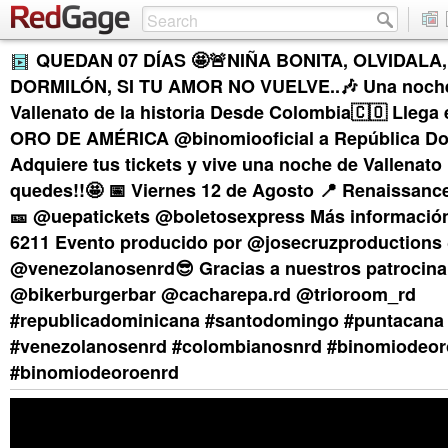
QUEDAN 07 DÍAS 🤩🚨NIÑA BONITA, OLVIDALA,
DORMILÓN, SI TU AMOR NO VUELVE..🎶 Una noche
Vallenato de la historia Desde Colombia🇨🇴 Llega
ORO DE AMÉRICA @binomiooficial a República Do
Adquiere tus tickets y vive una noche de Vallenato 
quedes!!🤩 📅 Viernes 12 de Agosto 📍 Renaissanc
🎫 @uepatickets @boletosexpress Más información
6211 Evento producido por @josecruzproduction
@venezolanosenrd😎 Gracias a nuestros patrocina
@bikerburgerbar @cacharepa.rd @trioroom_rd
#republicadominicana #santodomingo #puntacana 
#venezolanosenrd #colombianosnrd #binomiodeor
#binomiodeoroenrd