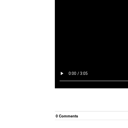
0
Comment
s