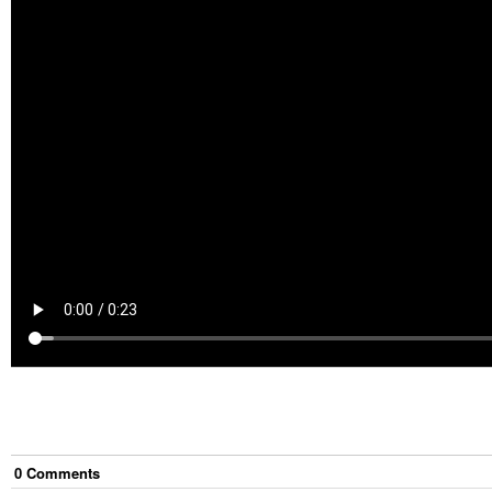
0
Comment
s