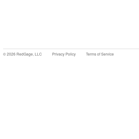
©
2026
RedGage, LLC
Privacy Policy
Terms of Service