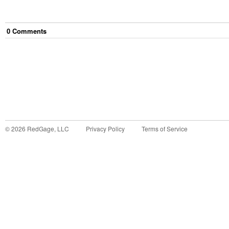
0
Comment
s
©
2026
RedGage, LLC
Privacy Policy
Terms of Service