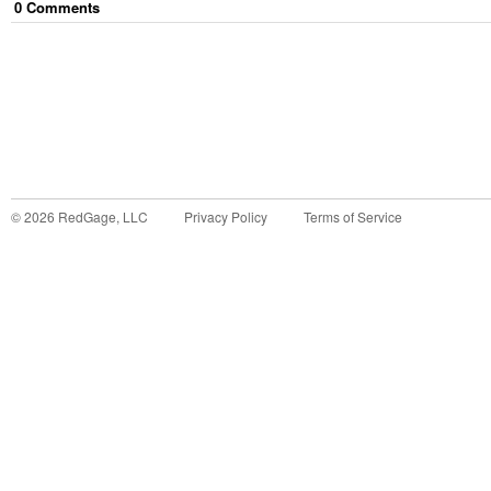
0
Comment
s
©
2026
RedGage, LLC
Privacy Policy
Terms of Service