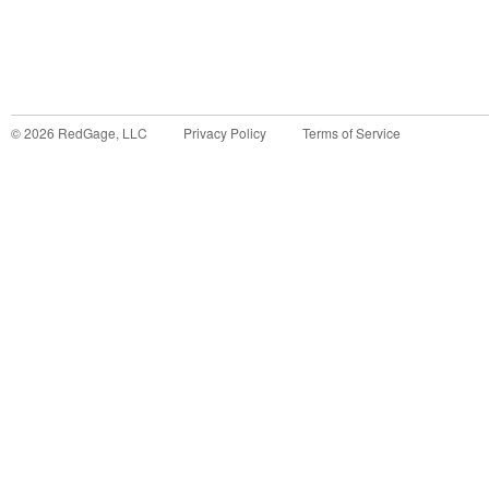
©
2026
RedGage, LLC
Privacy Policy
Terms of Service