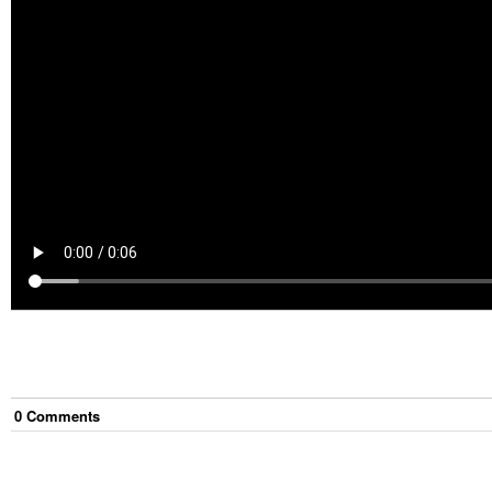
0
Comment
s