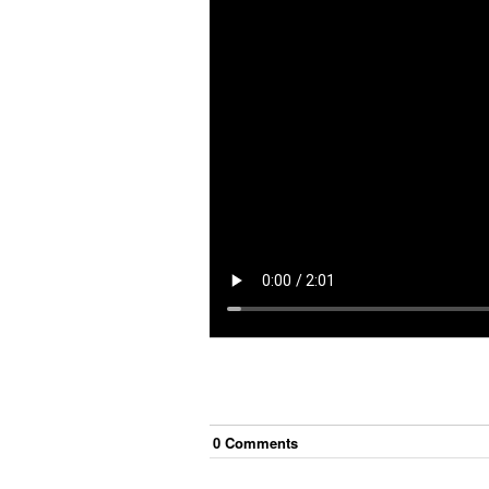
0
Comment
s