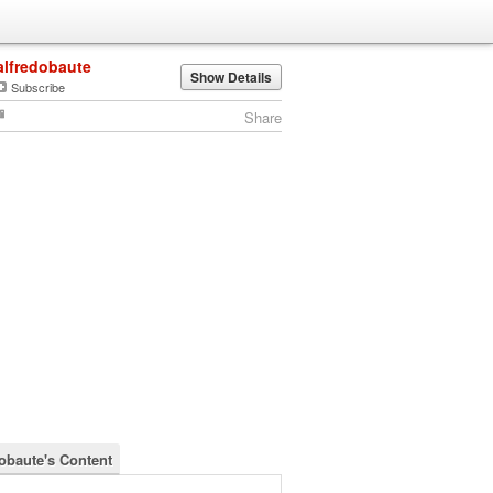
alfredobaute
Show Details
Subscribe
Share
dobaute's Content