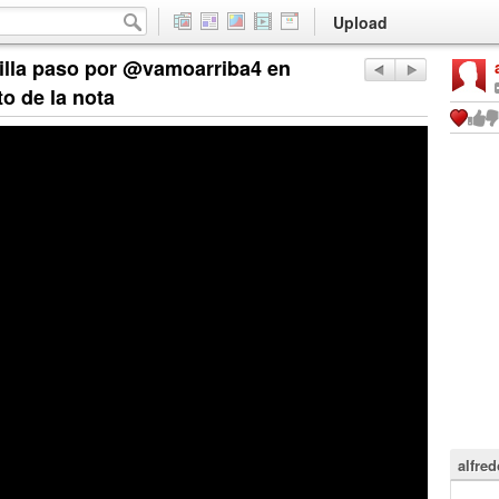
Upload
lla paso por @vamoarriba4 en
o de la nota
alfre