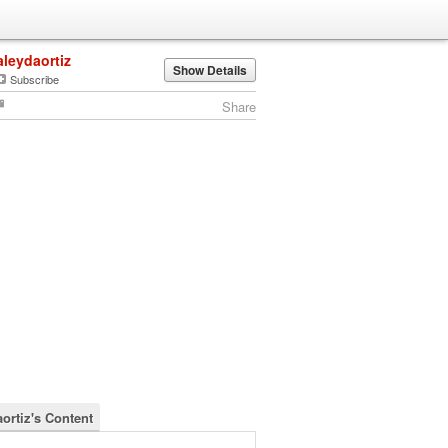
aleydaortiz
Show Details
Subscribe
Share
aortiz's Content