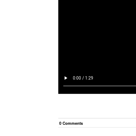
0
Comment
s