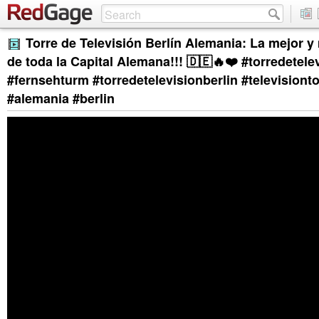
Torre de Televisión Berlín Alemania: La mejor y 
de toda la Capital Alemana!!! 🇩🇪🔥❤️ #torredetele
#fernsehturm #torredetelevisionberlin #television
#alemania #berlin