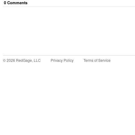
0
Comment
s
©
2026
RedGage, LLC
Privacy Policy
Terms of Service