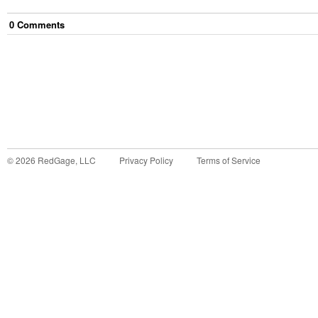
0
Comment
s
©
2026
RedGage, LLC
Privacy Policy
Terms of Service