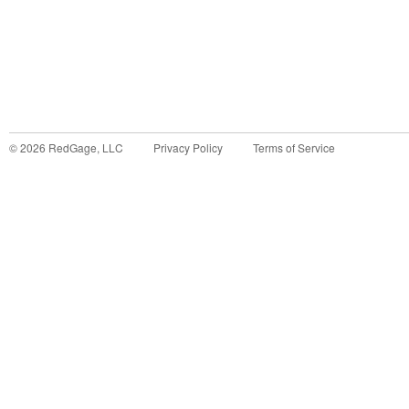
©
2026
RedGage, LLC
Privacy Policy
Terms of Service