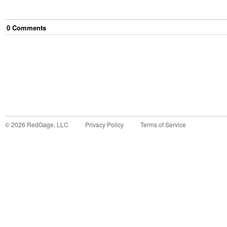
0
Comment
s
©
2026
RedGage, LLC
Privacy Policy
Terms of Service