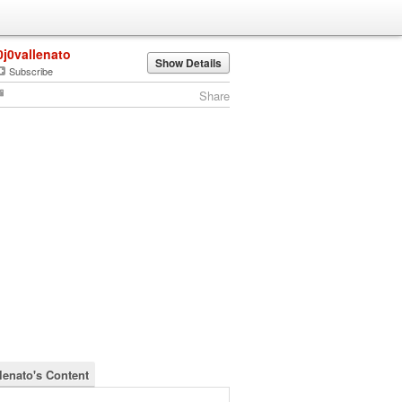
0j0vallenato
Show Details
Subscribe
Share
llenato's Content