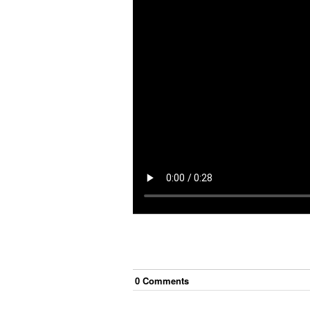
0
Comment
s