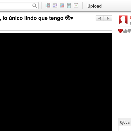
Upload
 lo único lindo que tengo 🥺♥️
0j0va