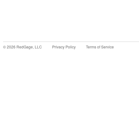
©
2026
RedGage, LLC
Privacy Policy
Terms of Service