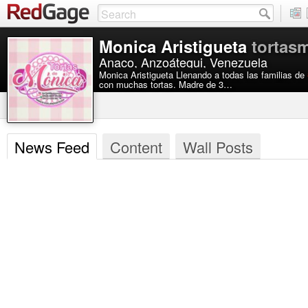
Monica Aristigueta
tortas
Anaco, Anzoátegui, Venezuela
Monica Aristigueta Llenando a todas las familias de
con muchas tortas. Madre de 3…
News Feed
Content
Wall Posts