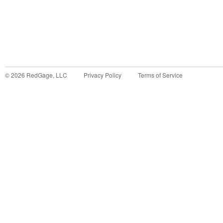
©
2026
RedGage, LLC
Privacy Policy
Terms of Service