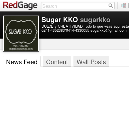
Sugar KKO
sugarkko
DULCE y CREATIVIDAD Todo lo que veas aquí esta 
0241-4352383/0414-4330055 sugarkko@gmail.com
News Feed
Content
Wall Posts