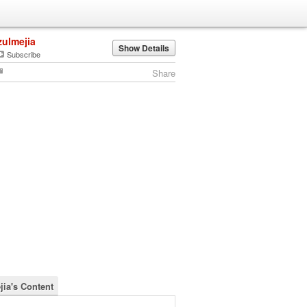
zulmejia
Show Details
Subscribe
Share
jia's Content