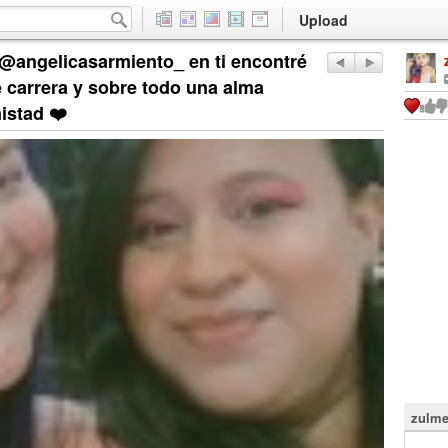
Upload
 @angelicasarmiento_ en ti encontré
carrera y sobre todo una alma
istad ❤️
zulme