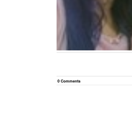
0
Comment
s