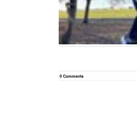
0
Comment
s