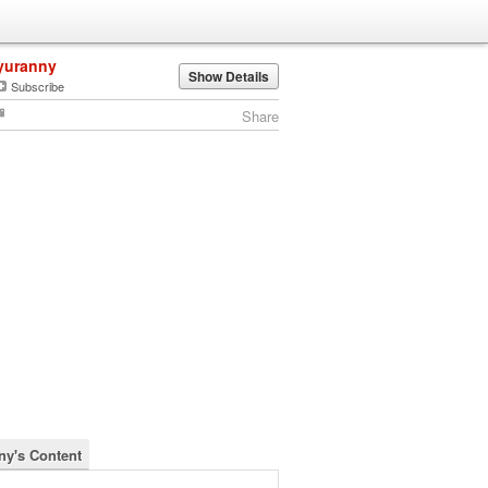
yuranny
Show Details
Subscribe
Share
ny's Content