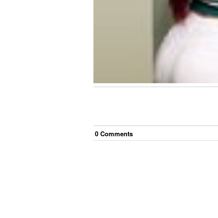
0
Comment
s