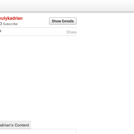
yulykadrian
Show Details
Subscribe
Share
adrian's Content