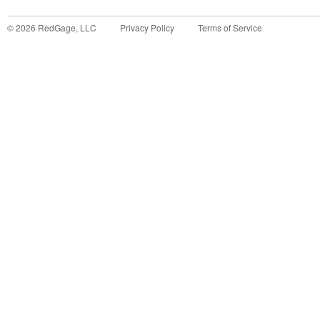
©
2026
RedGage, LLC
Privacy Policy
Terms of Service