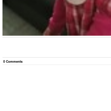
0
Comment
s