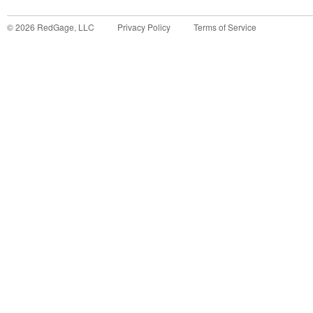
©
2026
RedGage, LLC
Privacy Policy
Terms of Service