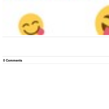
0
Comment
s