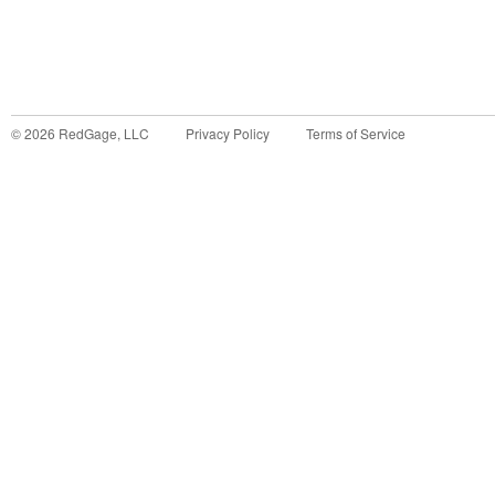
©
2026
RedGage, LLC
Privacy Policy
Terms of Service