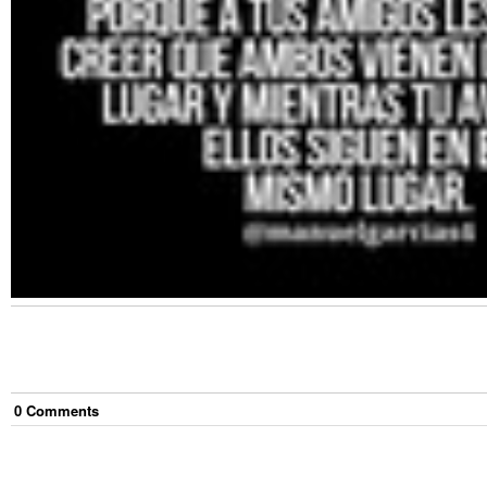
0
Comment
s