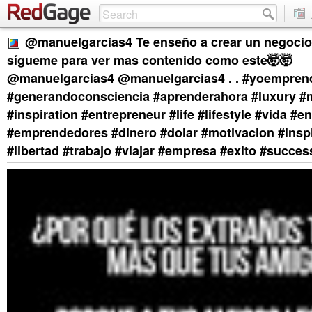
@manuelgarcias4 Te enseño a crear un negocio 
sígueme para ver mas contenido como este🤯🤯
@manuelgarcias4 @manuelgarcias4 . . #yoempren
#generandoconsciencia #aprenderahora #luxury #m
#inspiration #entrepreneur #life #lifestyle #vida #e
#emprendedores #dinero #dolar #motivacion #insp
#libertad #trabajo #viajar #empresa #exito #succes