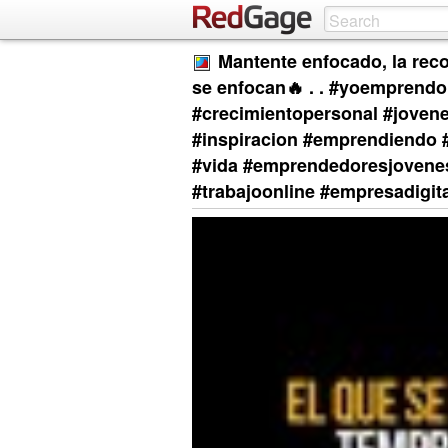
Mantente enfocado, la rec
se enfocan🔥 . . #yoemprend
#crecimientopersonal #joven
#inspiracion #emprendiendo #
#vida #emprendedoresjovenes 
#trabajoonline #empresadigita