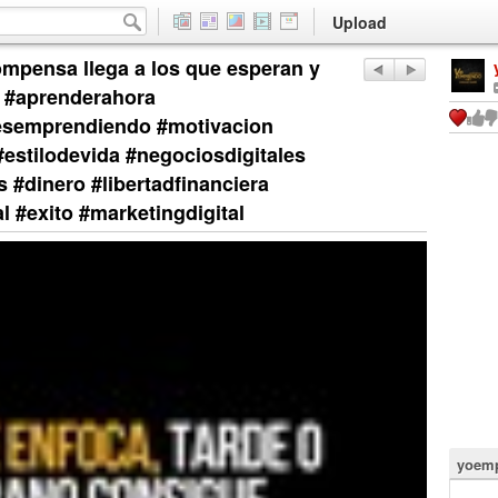
Upload
ompensa llega a los que esperan y
o #aprenderahora
esemprendiendo #motivacion
estilodevida #negociosdigitales
#dinero #libertadfinanciera
l #exito #marketingdigital
yoemp