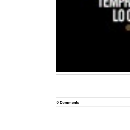
0
Comment
s