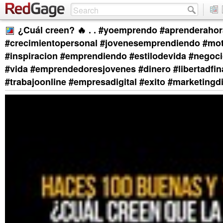
¿Cuál creen? 🔥 . . #yoemprendo #aprenderahor
#crecimientopersonal #jovenesemprendiendo #mot
#inspiracion #emprendiendo #estilodevida #negoci
#vida #emprendedoresjovenes #dinero #libertadfin
#trabajoonline #empresadigital #exito #marketingdi