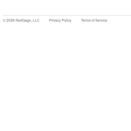
©
2026
RedGage, LLC
Privacy Policy
Terms of Service