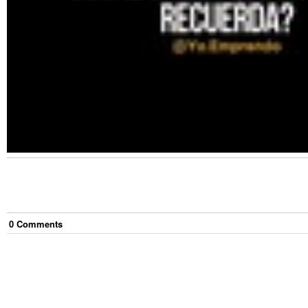
0
Comment
s