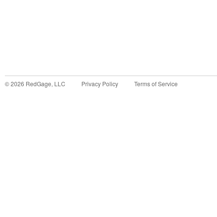
©
2026
RedGage, LLC
Privacy Policy
Terms of Service