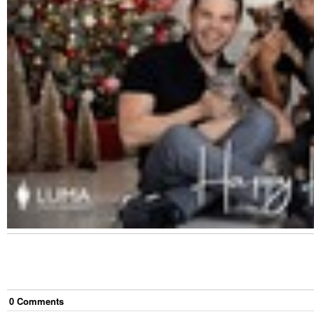
0
Comment
s