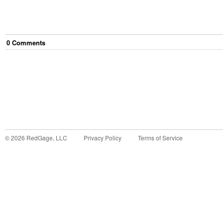
0
Comment
s
©
2026
RedGage, LLC
Privacy Policy
Terms of Service