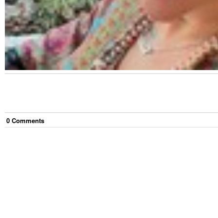
0
Comment
s