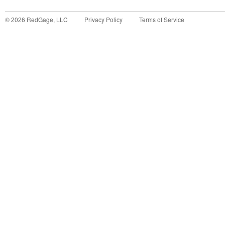
©
2026
RedGage, LLC
Privacy Policy
Terms of Service