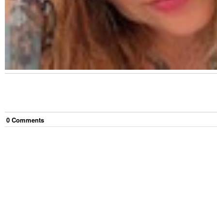
0
Comment
s