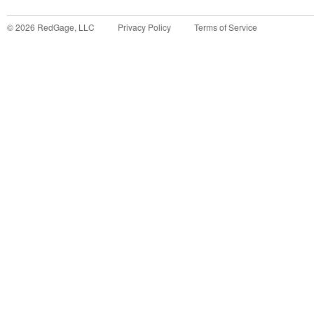
©
2026
RedGage, LLC
Privacy Policy
Terms of Service