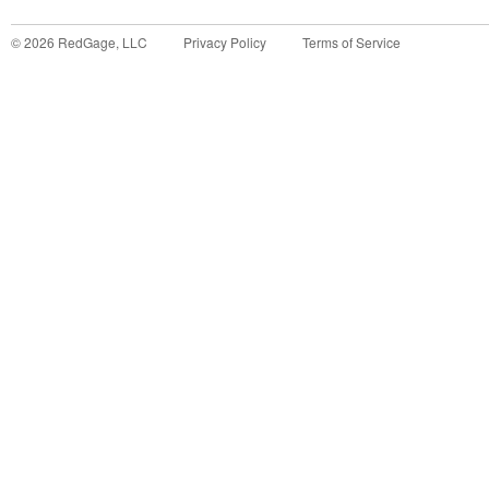
©
2026
RedGage, LLC
Privacy Policy
Terms of Service