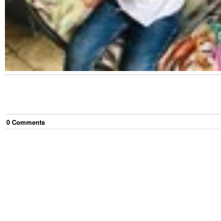
0
Comment
s