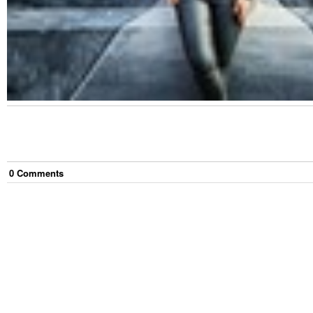
0
Comment
s