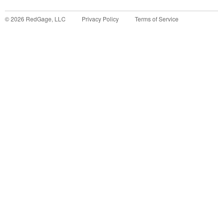
©
2026
RedGage, LLC
Privacy Policy
Terms of Service