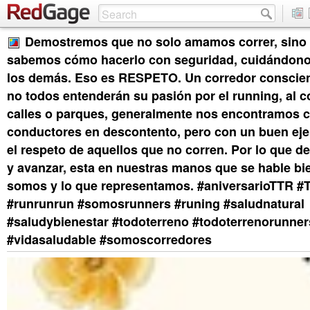
Demostremos que no solo amamos correr, sino 
sabemos cómo hacerlo con seguridad, cuidándono
los demás. Eso es RESPETO. Un corredor conscien
no todos entenderán su pasión por el running, al co
calles o parques, generalmente nos encontramos 
conductores en descontento, pero con un buen ej
el respeto de aquellos que no corren. Por lo que 
y avanzar, esta en nuestras manos que se hable bi
somos y lo que representamos. #aniversarioTTR #
#runrunrun #somosrunners #runing #saludnatural
#saludybienestar #todoterreno #todoterrenorunner
#vidasaludable #somoscorredores