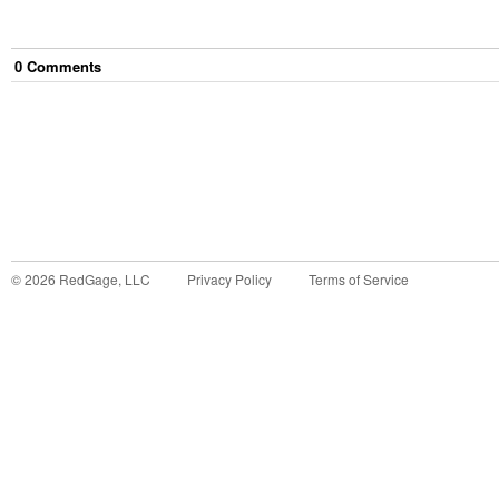
0
Comment
s
©
2026
RedGage, LLC
Privacy Policy
Terms of Service