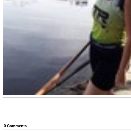
0
Comment
s