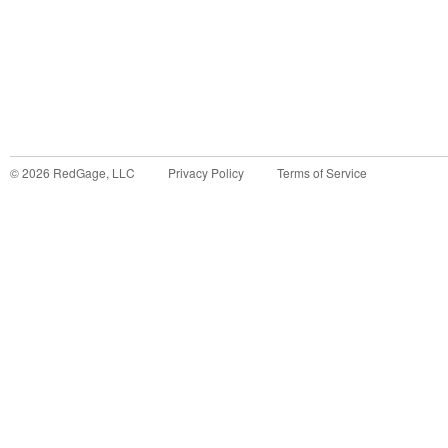
©
2026
RedGage, LLC
Privacy Policy
Terms of Service