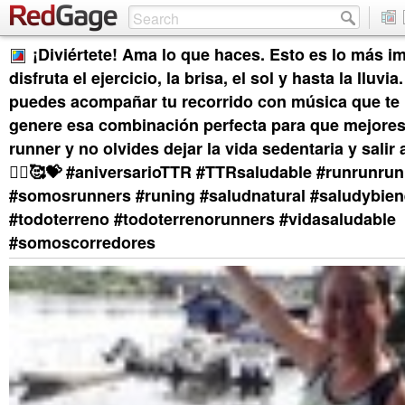
¡Diviértete! Ama lo que haces. Esto es lo más i
disfruta el ejercicio, la brisa, el sol y hasta la lluvia
puedes acompañar tu recorrido con música que te 
genere esa combinación perfecta para que mejores 
runner y no olvides dejar la vida sedentaria y salir 
🏃‍♂️🥰💝 #aniversarioTTR #TTRsaludable #runrunrun
#somosrunners #runing #saludnatural #saludybien
#todoterreno #todoterrenorunners #vidasaludable
#somoscorredores