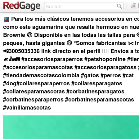
Para los más clásicos tenemos accesorios en c
como este aguamarina que resalta hermoso en nu
Brownie 😍 Disponible en las todas las tallas para
peques, hasta gigantes 😊 *Somos fabricantes ✂️ 
📲3005035336 link directo en el perfil ☝🏼 Envíos a t
🛫🛵🚛 #accesoriosparaperros #petshoponline #ti
#accesoriosparamascotas #accesoriosparagatoss
#tiendademascotascolombia #gatos #perros #cat
#dog#collaresparaperros #collaresparagatos
#collaresparamascotas #corbatinesparagatos
#corbatinesparaperros #corbatinesparamascotas
#vainillamascotas