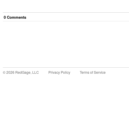
0
Comment
s
©
2026
RedGage, LLC
Privacy Policy
Terms of Service