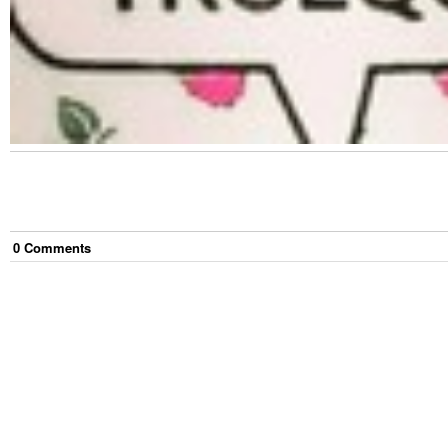
0
Comment
s