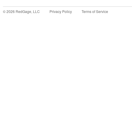
©
2026
RedGage, LLC
Privacy Policy
Terms of Service