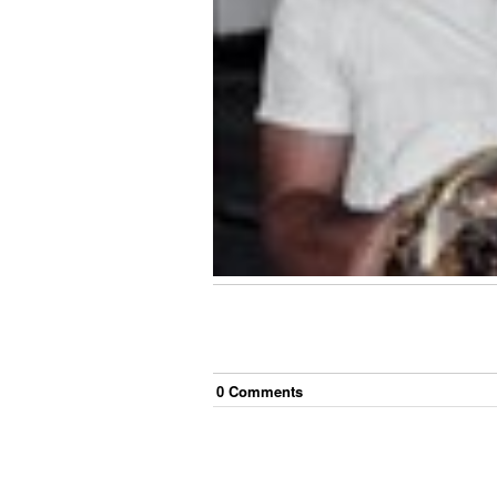
0
Comment
s