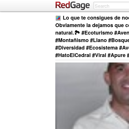
Lo que te consigues de noc
Obviamente la dejamos que co
natural.🏞 #Ecoturismo #Aven
#Montañismo #Llano #Bosque 
#Diversidad #Ecosistema #Av
#HatoElCedral #Viral #Apure 