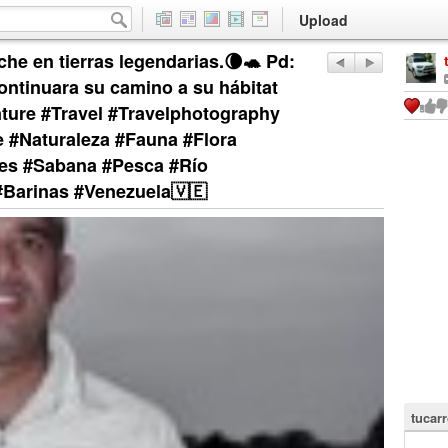
Upload
he en tierras legendarias.🌘🐢 Pd:
ntinuara su camino a su hábitat
ture #Travel #Travelphotography
#Naturaleza #Fauna #Flora
es #Sabana #Pesca #Río
#Barinas #Venezuela🇻🇪
tucar