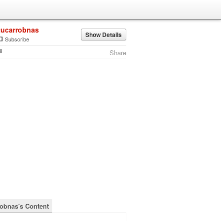
tucarrobnas
Show Details
Subscribe
Share
robnas's Content