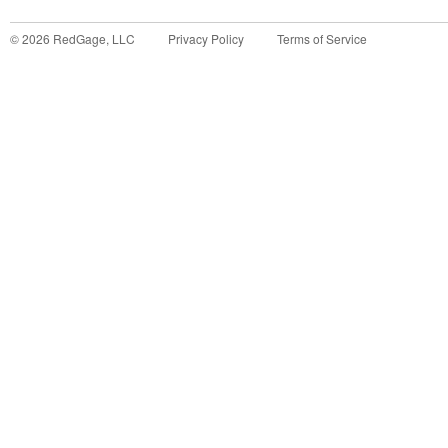
©
2026
RedGage, LLC
Privacy Policy
Terms of Service