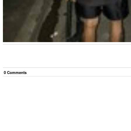
0
Comment
s